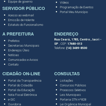
Equipe de governo
Vídeos
SERVIDOR PÚBLICO
Programação de Eventos
Portal Meu Município
Acesso ao webmail
Emissão de Holerite
Estatuto do Funcionalismo
A PREFEITURA
ENDEREÇO
Rua Ceará, 1783, Centro , Iacri -
Prefeitos
SP
, CEP:
17680-013
Secretarias Municipais
Telefone:
(14) 3489-8500
Endereços Úteis
Notícias
Comunicados e Avisos
Contato
CIDADÃO ON-LINE
CONSULTAS
Portal da Transparência
Licitações
Portal do Cidadão
Concursos Públicos
Portal da Educação
Processos Seletivos
Nota Fiscal Eletrônica
Leis Municipais
e-SIC
Portaria STN nº828
Ouvidoria
Lei Orgânica Municipal