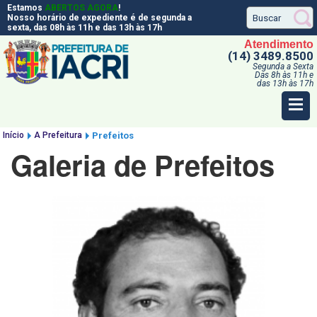
Estamos
ABERTOS AGORA
!
Nosso horário de expediente é de segunda a
sexta, das 08h às 11h e das 13h às 17h
Atendimento
(14) 3489.8500
Segunda a Sexta
Das 8h às 11h e
das 13h às 17h
Início
A Prefeitura
Prefeitos
Galeria de Prefeitos