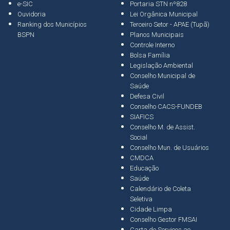
e-SIC
Portaria STN nº828
Ouvidoria
Lei Orgânica Municipal
Ranking dos Municípios
Terceiro Setor - APAE (Tupã)
BSPN
Planos Municipais
Controle Interno
Bolsa Família
Legislação Ambiental
Conselho Municipal de
Saúde
Defesa Civil
Conselho CACS-FUNDEB
SIAFICS
Conselho M. de Assist.
Social
Conselho Mun. de Usuários
CMDCA
Educação
Saúde
Calendário de Coleta
Seletiva
Cidade Limpa
Conselho Gestor FMSAI
Carta de Serviços ao