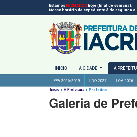
Estamos
FECHADOS
hoje (final de semana).
Nosso horário de expediente é de segunda a s
INÍCIO
A CIDADE
A PREFEIT
PPA 2026/2029
LDO 2027
LOA 2026
Início
A Prefeitura
Prefeitos
Galeria de Pref