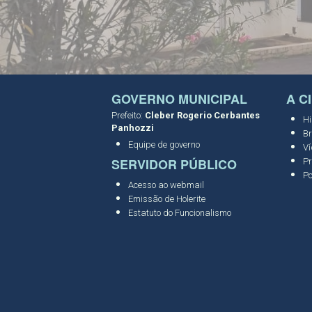
GOVERNO MUNICIPAL
A C
Prefeito:
Cleber Rogerio Cerbantes
Hi
Panhozzi
Br
Equipe de governo
Ví
SERVIDOR PÚBLICO
Pr
Po
Acesso ao webmail
Emissão de Holerite
Estatuto do Funcionalismo