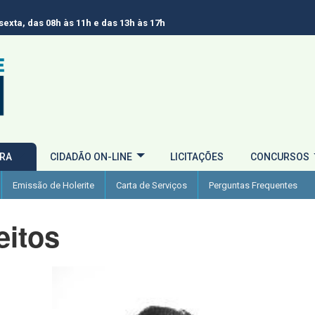
exta, das 08h às 11h e das 13h às 17h
URA
CIDADÃO ON-LINE
LICITAÇÕES
CONCURSOS
Emissão de Holerite
Carta de Serviços
Perguntas Frequentes
eitos