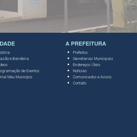
IDADE
A PREFEITURA
stória
Prefeitos
asão e Bandeira
Secretarias Municipais
deos
Endereços Úteis
ogramação de Eventos
Notícias
rtal Meu Município
Comunicados e Avisos
Contato