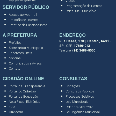
Vídeos
SERVIDOR PÚBLICO
Programação de Eventos
Portal Meu Município
Acesso ao webmail
Emissão de Holerite
Estatuto do Funcionalismo
A PREFEITURA
ENDEREÇO
Rua Ceará, 1783, Centro , Iacri -
Prefeitos
SP
, CEP:
17680-013
Secretarias Municipais
Telefone:
(14) 3489-8500
Endereços Úteis
Notícias
Comunicados e Avisos
Contato
CIDADÃO ON-LINE
CONSULTAS
Portal da Transparência
Licitações
Portal do Cidadão
Concursos Públicos
Portal da Educação
Processos Seletivos
Nota Fiscal Eletrônica
Leis Municipais
e-SIC
Portaria STN nº828
Ouvidoria
Lei Orgânica Municipal