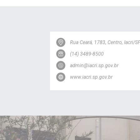
Rua Ceará, 1783, Centro, Iacri/
(14) 3489-8500
admin@iacri.sp.gov.br
www.iacri.sp.gov.br
Esta página não 