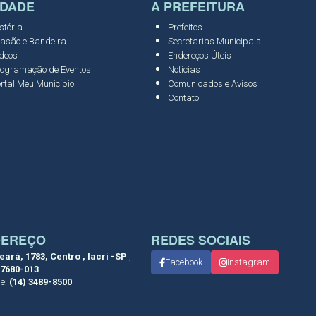
IDADE
A PREFEITURA
stória
Prefeitos
asão e Bandeira
Secretarias Municipais
deos
Endereços Úteis
ogramação de Eventos
Notícias
rtal Meu Município
Comunicados e Avisos
Contato
DEREÇO
REDES SOCIAIS
eará, 1783, Centro , Iacri -SP
,
Facebook
Instagram
7680-013
ne:
(14) 3489-8500