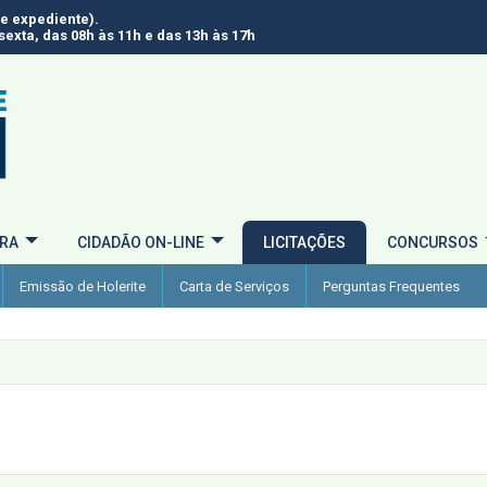
de expediente).
exta, das 08h às 11h e das 13h às 17h
URA
CIDADÃO ON-LINE
LICITAÇÕES
CONCURSOS
Emissão de Holerite
Carta de Serviços
Perguntas Frequentes