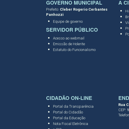
GOVERNO MUNICIPAL
A C
Prefeito:
Cleber Rogerio Cerbantes
Hi
Panhozzi
Br
Equipe de governo
Ví
SERVIDOR PÚBLICO
Pr
Po
Acesso ao webmail
Emissão de Holerite
Estatuto do Funcionalismo
CIDADÃO ON-LINE
EN
Rua C
Portal da Transparência
CEP:
1
Portal do Cidadão
Telefo
Portal da Educação
Nota Fiscal Eletrônica