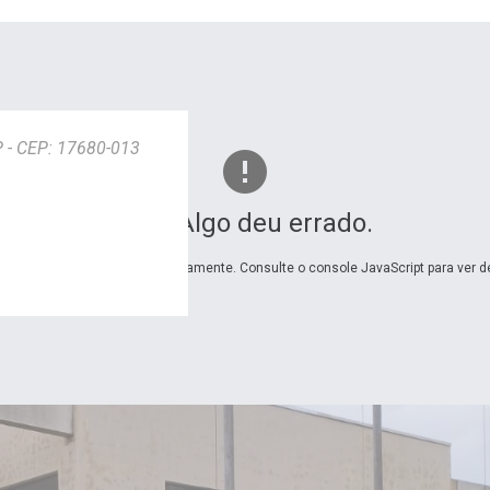
SP - CEP: 17680-013
Ops! Algo deu errado.
carregou o Google Maps corretamente. Consulte o console JavaScript para ver d