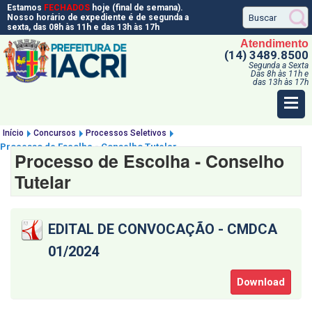
Estamos
FECHADOS
hoje (final de semana).
Nosso horário de expediente é de segunda a
sexta, das 08h às 11h e das 13h às 17h
Atendimento
(14) 3489.8500
Segunda a Sexta
Das 8h às 11h e
das 13h às 17h
Início
Concursos
Processos Seletivos
Processo de Escolha - Conselho Tutelar
Processo de Escolha - Conselho
Tutelar
EDITAL DE CONVOCAÇÃO - CMDCA
01/2024
Download