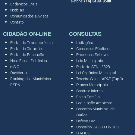
Telefone:
(14) 3489-8500
Endereços Úteis
Notícias
Comunicados e Avisos
Contato
CIDADÃO ON-LINE
CONSULTAS
Portal da Transparência
Licitações
Portal do Cidadão
Concursos Públicos
Portal da Educação
Processos Seletivos
Nota Fiscal Eletrônica
Leis Municipais
e-SIC
Portaria STN nº828
Ouvidoria
Lei Orgânica Municipal
Ranking dos Municípios
Terceiro Setor - APAE (Tupã)
BSPN
Planos Municipais
Controle Interno
Bolsa Família
Legislação Ambiental
Conselho Municipal de
Saúde
Defesa Civil
Conselho CACS-FUNDEB
SIAFICS